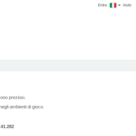
Entra
Aiuto
sono preziosi.
egli ambienti di gioco.
.41.282