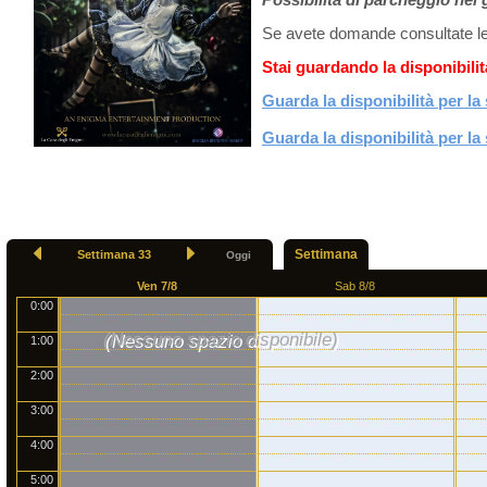
Se avete domande consultate l
Stai guardando la disponibili
Guarda la disponibilità per la
Guarda la disponibilità per l
Settimana
Settimana 33
Oggi
Ven 7/8
Sab 8/8
0:00
(Nessuno spazio disponibile)
1:00
2:00
3:00
4:00
5:00