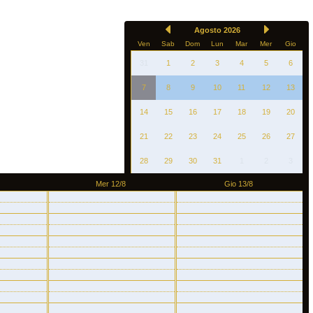
Agosto 2026
Ven
Sab
Dom
Lun
Mar
Mer
Gio
31
1
2
3
4
5
6
7
8
9
10
11
12
13
14
15
16
17
18
19
20
21
22
23
24
25
26
27
28
29
30
31
1
2
3
Mer 12/8
Gio 13/8