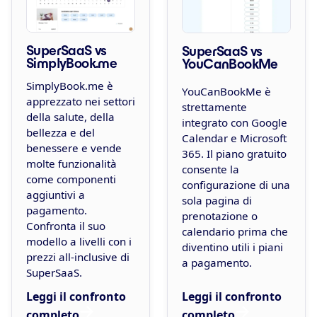
SuperSaaS vs
SuperSaaS vs
SimplyBook.me
YouCanBookMe
SimplyBook.me è
YouCanBookMe è
apprezzato nei settori
strettamente
della salute, della
integrato con Google
bellezza e del
Calendar e Microsoft
benessere e vende
365. Il piano gratuito
molte funzionalità
consente la
come componenti
configurazione di una
aggiuntivi a
sola pagina di
pagamento.
prenotazione o
Confronta il suo
calendario prima che
modello a livelli con i
diventino utili i piani
prezzi all-inclusive di
a pagamento.
SuperSaaS.
Leggi il confronto
Leggi il confronto
completo
completo